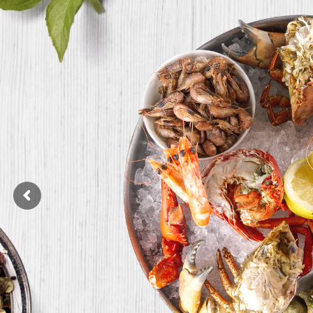
Amateur de pâtes ? Vous trouvere
votre bonheur sur notre carte. Des t
roulades en passant par les pâtes far
toujours accompagnées de produi
saison qui sublimeront cet incon