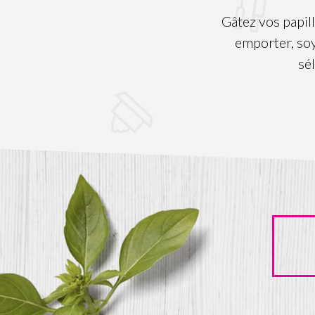
Gâtez vos papil
emporter, so
sé