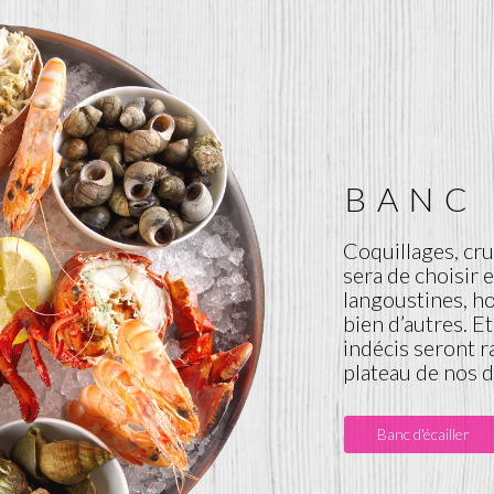
PÂTES
z certainement
agliatelles aux
cies, elles sont
ts frais et de
tournable de la
restauration.
Nos Pâtes