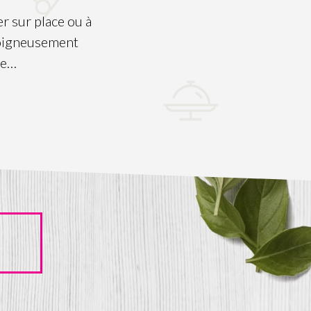
r sur place ou à
soigneusement
ie…