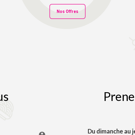
Nos Offres
us
Prene
Du dimanche au j
account_circle